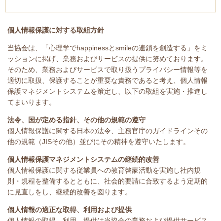
個人情報保護に対する取組方針
当協会は、「心理学で
happiness
と
smile
の連鎖を創造する」をミ
ッションに掲げ、業務およびサービスの提供に努めております。
そのため、業務およびサービスで取り扱うプライバシー情報等を
適切に取扱、保護することが重要な責務であると考え、個人情報
保護マネジメントシステムを策定し、以下の取組を実施・推進し
てまいります。
法令、国が定める指針、その他の規範の遵守
個人情報保護に関する日本の法令、主務官庁のガイドラインその
他の規範（JISその他）並びにその精神を遵守いたします。
個人情報保護マネジメントシステムの継続的改善
個人情報保護に関する従業員への教育啓蒙活動を実施し社内規
則・規程を整備するとともに、社会的要請に合致するよう定期的
に見直しをし、継続的改善を図ります。
個人情報の適正な取得、利用および提供
個人情報の取得、利用、提供は当協会の業務および提供サービス