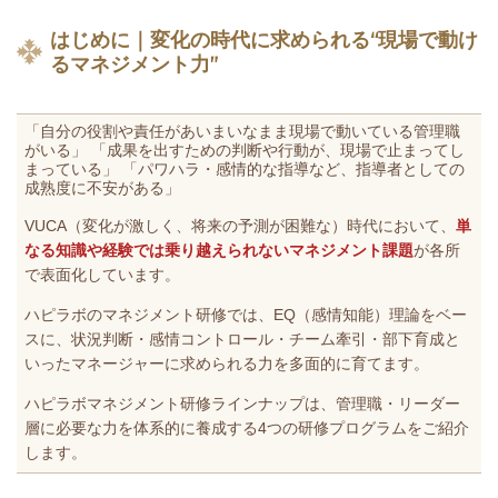
はじめに｜変化の時代に求められる“現場で動け
るマネジメント力”
「自分の役割や責任があいまいなまま現場で動いている管理職
がいる」 「成果を出すための判断や行動が、現場で止まってし
まっている」 「パワハラ・感情的な指導など、指導者としての
成熟度に不安がある」
VUCA（変化が激しく、将来の予測が困難な）時代において、
単
なる知識や経験では乗り越えられないマネジメント課題
が各所
で表面化しています。
ハピラボのマネジメント研修では、EQ（感情知能）理論をベー
スに、状況判断・感情コントロール・チーム牽引・部下育成と
いったマネージャーに求められる力を多面的に育てます。
ハピラボマネジメント研修ラインナップは、管理職・リーダー
層に必要な力を体系的に養成する4つの研修プログラムをご紹介
します。