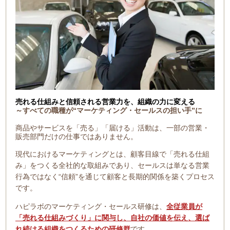
売れる仕組みと信頼される営業力を、組織の力に変える
～すべての職種が“マーケティング・セールスの担い手”に
商品やサービスを「売る」「届ける」活動は、一部の営業・
販売部門だけの仕事ではありません。
現代におけるマーケティングとは、顧客目線で「売れる仕組
み」をつくる全社的な取組みであり、セールスは単なる営業
行為ではなく“信頼”を通じて顧客と長期的関係を築くプロセス
です。
ハピラボのマーケティング・セールス研修は、
全従業員が
「売れる仕組みづくり」に関与し、自社の価値を伝え、選ば
れ続ける組織をつくるための研修群
です。