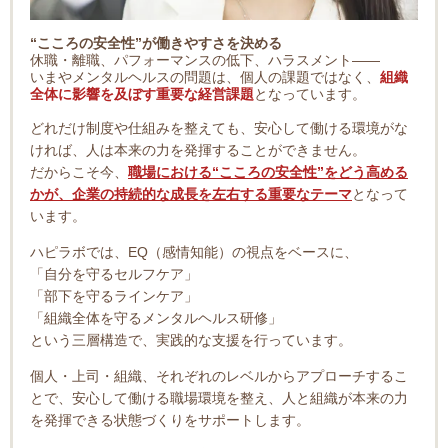
“こころの安全性”が働きやすさを決める
休職・離職、パフォーマンスの低下、ハラスメント――
いまやメンタルヘルスの問題は、個人の課題ではなく、
組織
全体に影響を及ぼす重要な経営課題
となっています。
どれだけ制度や仕組みを整えても、安心して働ける環境がな
ければ、人は本来の力を発揮することができません。
だからこそ今、
職場における“こころの安全性”をどう高める
かが、企業の持続的な成長を左右する重要なテーマ
となって
います。
ハピラボでは、EQ（感情知能）の視点をベースに、
「自分を守るセルフケア」
「部下を守るラインケア」
「組織全体を守るメンタルヘルス研修」
という三層構造で、実践的な支援を行っています。
個人・上司・組織、それぞれのレベルからアプローチするこ
とで、安心して働ける職場環境を整え、人と組織が本来の力
を発揮できる状態づくりをサポートします。