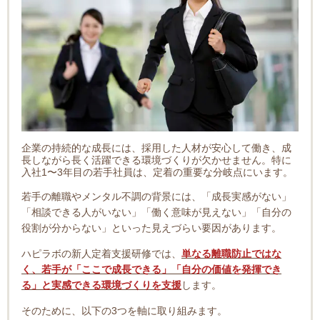
企業の持続的な成長には、採用した人材が安心して働き、成
長しながら長く活躍できる環境づくりが欠かせません。特に
入社1〜3年目の若手社員は、定着の重要な分岐点にいます。
若手の離職やメンタル不調の背景には、「成長実感がない」
「相談できる人がいない」「働く意味が見えない」「自分の
役割が分からない」といった見えづらい要因があります。
ハピラボの新人定着支援研修では、
単なる離職防止ではな
く、若手が「ここで成長できる」「自分の価値を発揮でき
る」と実感できる環境づくりを支援
します。
そのために、以下の3つを軸に取り組みます。